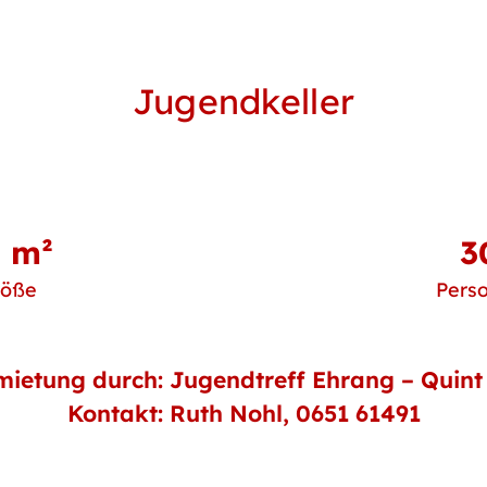
Jugendkeller
 m²
3
röße
Pers
mietung durch: Jugendtreff Ehrang – Quint e
Kontakt: Ruth Nohl,
0651 61491