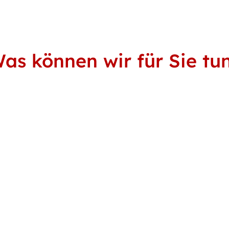
as können wir für Sie tu
hreiben Sie
Rufen Sie un
ine E-Mail
Montag bis Fre